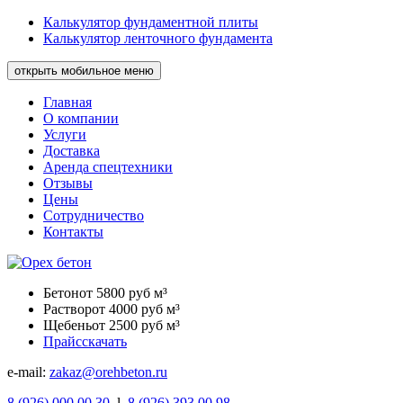
Калькулятор фундаментной плиты
Калькулятор ленточного фундамента
открыть мобильное меню
Главная
О компании
Услуги
Доставка
Аренда спецтехники
Отзывы
Цены
Сотрудничество
Контакты
Бетон
от 5800 руб м³
Раствор
от 4000 руб м³
Щебень
от 2500 руб м³
Прайс
скачать
e-mail:
zakaz@orehbeton.ru
8
(926)
000 00 30
l
8
(926)
393 00 98