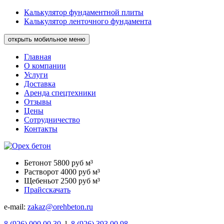
Калькулятор фундаментной плиты
Калькулятор ленточного фундамента
открыть мобильное меню
Главная
О компании
Услуги
Доставка
Аренда спецтехники
Отзывы
Цены
Сотрудничество
Контакты
Бетон
от 5800 руб м³
Раствор
от 4000 руб м³
Щебень
от 2500 руб м³
Прайс
скачать
e-mail:
zakaz@orehbeton.ru
8
(926)
000 00 30
l
8
(926)
393 00 98