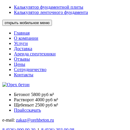
Калькулятор фундаментной плиты
Калькулятор ленточного фундамента
открыть мобильное меню
Главная
О компании
Услуги
Доставка
Аренда спецтехники
Отзывы
Цены
Сотрудничество
Контакты
Бетон
от 5800 руб м³
Раствор
от 4000 руб м³
Щебень
от 2500 руб м³
Прайс
скачать
e-mail:
zakaz@orehbeton.ru
8
(926)
000 00 30
l
8
(926)
393 00 98