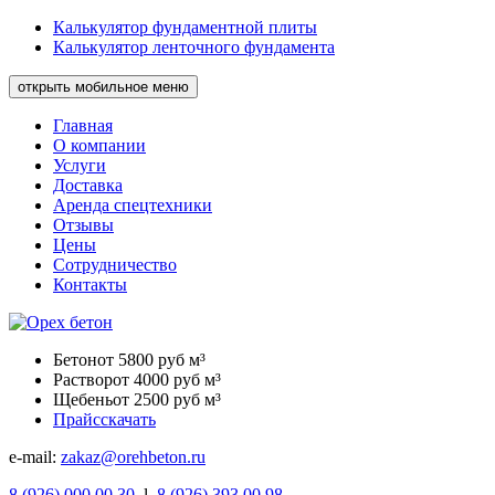
Калькулятор фундаментной плиты
Калькулятор ленточного фундамента
открыть мобильное меню
Главная
О компании
Услуги
Доставка
Аренда спецтехники
Отзывы
Цены
Сотрудничество
Контакты
Бетон
от 5800 руб м³
Раствор
от 4000 руб м³
Щебень
от 2500 руб м³
Прайс
скачать
e-mail:
zakaz@orehbeton.ru
8
(926)
000 00 30
l
8
(926)
393 00 98