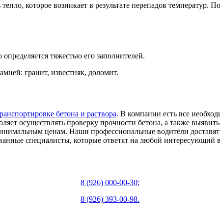
 тепло, которое возникает в результате перепадов температур. 
о определяется тяжестью его заполнителей.
мней: гранит, известняк, доломит.
ранспортировке бетона и раствора
. В компании есть все необхо
ляет осуществлять проверку прочности бетона, а также выявить
минимальным ценам. Наши профессиональные водители доставят 
ванные специалисты, которые ответят на любой интересующий 
8 (926) 000-00-30;
8 (926) 393-00-98.