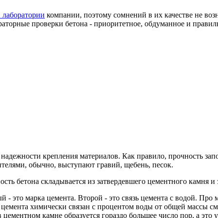
 лаборатории
компании, поэтому сомнений в их качестве не возн
аторные проверки бетона - приоритетное, обдуманное и правил
от надежности крепления материалов. Как правило, прочность за
елями, обычно, выступают гравий, щебень, песок.
сть бетона складывается из затвердевшего цементного камня и 
 - это марка цемента. Второй - это связь цемента с водой. Про 
я цемента химически связан с процентом воды от общей массы см
 в цементном камне образуется гораздо большее число пор, а это