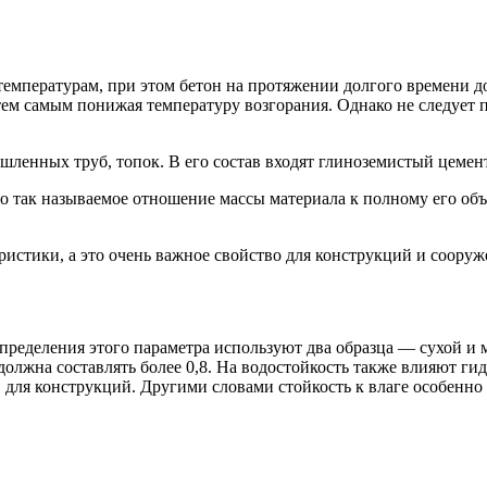
емпературам, при этом бетон на протяжении долгого времени до
 тем самым понижая температуру возгорания. Однако не следует п
ленных труб, топок. В его состав входят глиноземистый цемент
о так называемое отношение массы материала к полному его объ
ристики, а это очень важное свойство для конструкций и сооруж
определения этого параметра используют два образца — сухой и
олжна составлять более 0,8. На водостойкость также влияют ги
в для конструкций. Другими словами стойкость к влаге особенно