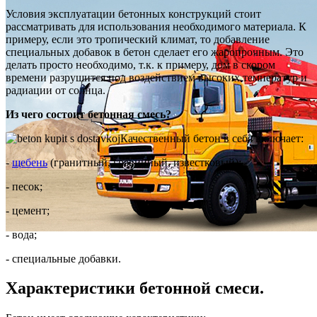
Условия эксплуатации бетонных конструкций стоит
рассматривать для использования необходимого материала. К
примеру, если это тропический климат, то добавление
специальных добавок в бетон сделает его жаропрочным. Это
делать просто необходимо, т.к. к примеру, дом в скором
времени разрушится под воздействием высоких температур и
радиации от солнца.
Из чего состоит бетонная смесь?
Качественный бетон в себя включает:
-
щебень
(гранитный, гравийный, известковый);
- песок;
- цемент;
- вода;
- специальные добавки.
Характеристики бетонной смеси.