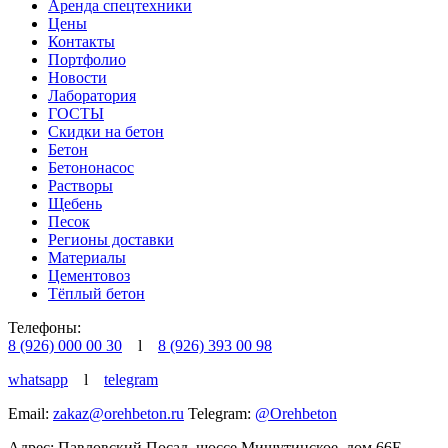
Аренда спецтехники
Цены
Контакты
Портфолио
Новости
Лаборатория
ГОСТЫ
Скидки на бетон
Бетон
Бетононасос
Растворы
Щебень
Песок
Регионы доставки
Материалы
Цементовоз
Тёплый бетон
Телефоны:
8 (926) 000 00 30
l
8 (926) 393 00 98
whatsapp
l
telegram
Email:
zakaz@orehbeton.ru
Telegram:
@Orehbeton
Адрес: Павловский Посад
,
шоссе Мишутинское, дом 66Е