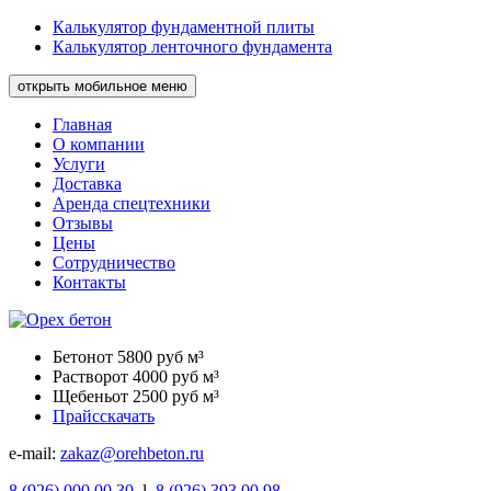
Калькулятор фундаментной плиты
Калькулятор ленточного фундамента
открыть мобильное меню
Главная
О компании
Услуги
Доставка
Аренда спецтехники
Отзывы
Цены
Сотрудничество
Контакты
Бетон
от 5800 руб м³
Раствор
от 4000 руб м³
Щебень
от 2500 руб м³
Прайс
скачать
e-mail:
zakaz@orehbeton.ru
8
(926)
000 00 30
l
8
(926)
393 00 98