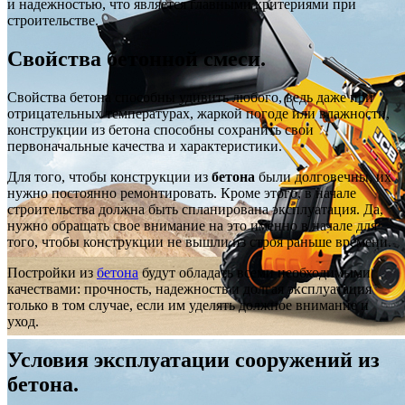
и надежностью, что является главными критериями при
строительстве.
Свойства бетонной смеси.
Свойства бетона способны удивить любого, ведь даже при
отрицательных температурах, жаркой погоде или влажности,
конструкции из бетона способны сохранить свои
первоначальные качества и характеристики.
Для того, чтобы конструкции из
бетона
были долговечны, их
нужно постоянно ремонтировать. Кроме этого, в начале
строительства должна быть спланирована эксплуатация. Да,
нужно обращать свое внимание на это именно в начале для
того, чтобы конструкции не вышли из строя раньше времени.
Постройки из
бетона
будут обладать всеми необходимыми
качествами: прочность, надежность и долгая эксплуатация
только в том случае, если им уделять должное внимание и
уход.
Условия эксплуатации сооружений из
бетона.