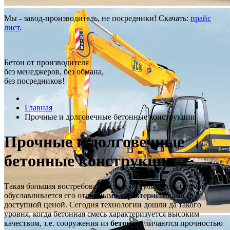
Мы - завод-производитель, не посредники! Скачать:
прайс
лист
.
Бетон от производителя
без менеджеров, без обмана,
без посредников!
Главная
Прочные и долговечные бетонные конструкции
Прочные и долговечные
бетонные конструкции
Такая большая востребованность и популярность бетона
обуславливается его отличными характеристиками и
доступной ценой. Сегодня технологии дошли да такого
уровня, когда бетонная смесь характеризуется высоким
качеством, т.е. сооружения из
бетона
отличаются прочностью