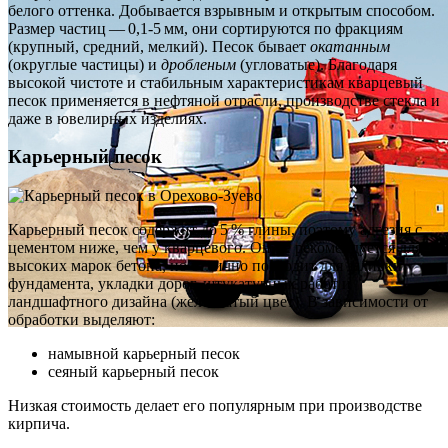
белого оттенка. Добывается взрывным и открытым способом.
Размер частиц — 0,1‑5 мм, они сортируются по фракциям
(крупный, средний, мелкий). Песок бывает
окатанным
(округлые частицы) и
дробленым
(угловатые). Благодаря
высокой чистоте и стабильным характеристикам кварцевый
песок применяется в нефтяной отрасли, производстве стекла и
даже в ювелирных изделиях.
Карьерный песок
Карьерный песок содержит до 5 % глины, поэтому адгезия с
цементом ниже, чем у кварцевого. Он не рекомендуется для
высоких марок бетона, но отлично подходит для заливки
фундамента, укладки дорог, штукатурных работ и
ландшафтного дизайна (желтоватый цвет). В зависимости от
обработки выделяют:
намывной карьерный песок
сеяный карьерный песок
Низкая стоимость делает его популярным при производстве
кирпича.