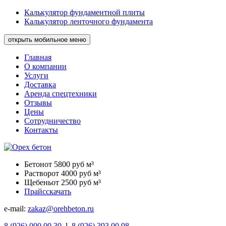
Калькулятор фундаментной плиты
Калькулятор ленточного фундамента
открыть мобильное меню
Главная
О компании
Услуги
Доставка
Аренда спецтехники
Отзывы
Цены
Сотрудничество
Контакты
Бетон
от 5800 руб м³
Раствор
от 4000 руб м³
Щебень
от 2500 руб м³
Прайс
скачать
e-mail:
zakaz@orehbeton.ru
8
(926)
000 00 30
l
8
(926)
393 00 98