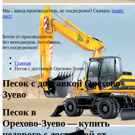
Мы - завод-производитель, не посредники! Скачать:
прайс
лист
.
Бетон от производителя
без менеджеров, без обмана,
без посредников!
Главная
Песок c доставкой Орехово-Зуево
Песок c доставкой Орехово-
Зуево
Песок в
Орехово‑Зуево — купить
недорого с доставкой от