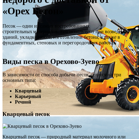
«Орех Бетон»
Песок — один из самых востребованных
строительных материалов. Его используют при возведении
зданий, укладке шоссе, изготовлении бетона, а также в
фундаментных, стеновых и перегородочных работах.
Виды песка в Орехово‑Зуево
В зависимости от способа добычи песок делится на три
основных типа:
Кварцевый
Карьерный
Речной
Кварцевый песок
Кварцевый песок — природный материал молочного или