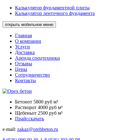
Калькулятор фундаментной плиты
Калькулятор ленточного фундамента
открыть мобильное меню
Главная
О компании
Услуги
Доставка
Аренда спецтехники
Отзывы
Цены
Сотрудничество
Контакты
Бетон
от 5800 руб м³
Раствор
от 4000 руб м³
Щебень
от 2500 руб м³
Прайс
скачать
e-mail:
zakaz@orehbeton.ru
8
(926)
000 00 30
l
8
(926)
393 00 98