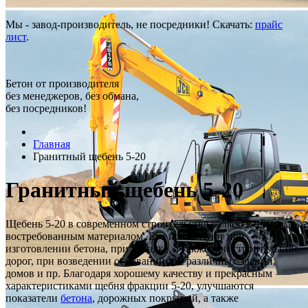
Мы - завод-производитель, не посредники! Скачать:
прайс
лист
.
Бетон от производителя
без менеджеров, без обмана,
без посредников!
Главная
Гранитный щебень 5-20
Гранитный щебень 5-20
Щебень 5-20 в современном строительстве является очень
востребованным материалом. Его используют при
изготовлении бетона, при укладке, а также при строительстве
дорог, при возведении оснований для различных зданий,
домов и пр. Благодаря хорошему качеству и прекрасным
характеристиками щебня фракции 5-20, улучшаются
показатели
бетона
, дорожных покрытый, а также