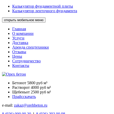
Калькулятор фундаментной плиты
Калькулятор ленточного фундамента
открыть мобильное меню
Главная
О компании
Услуги
Доставка
Аренда спецтехники
Отзывы
Цены
Сотрудничество
Контакты
Бетон
от 5800 руб м³
Раствор
от 4000 руб м³
Щебень
от 2500 руб м³
Прайс
скачать
e-mail:
zakaz@orehbeton.ru
8
(926)
000 00 30
l
8
(926)
393 00 98