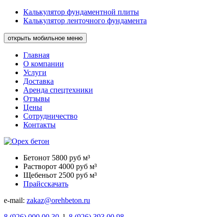
Калькулятор фундаментной плиты
Калькулятор ленточного фундамента
открыть мобильное меню
Главная
О компании
Услуги
Доставка
Аренда спецтехники
Отзывы
Цены
Сотрудничество
Контакты
Бетон
от 5800 руб м³
Раствор
от 4000 руб м³
Щебень
от 2500 руб м³
Прайс
скачать
e-mail:
zakaz@orehbeton.ru
8
(926)
000 00 30
l
8
(926)
393 00 98