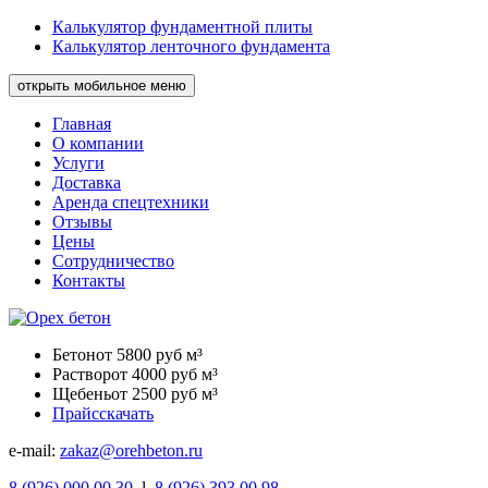
Калькулятор фундаментной плиты
Калькулятор ленточного фундамента
открыть мобильное меню
Главная
О компании
Услуги
Доставка
Аренда спецтехники
Отзывы
Цены
Сотрудничество
Контакты
Бетон
от 5800 руб м³
Раствор
от 4000 руб м³
Щебень
от 2500 руб м³
Прайс
скачать
e-mail:
zakaz@orehbeton.ru
8
(926)
000 00 30
l
8
(926)
393 00 98