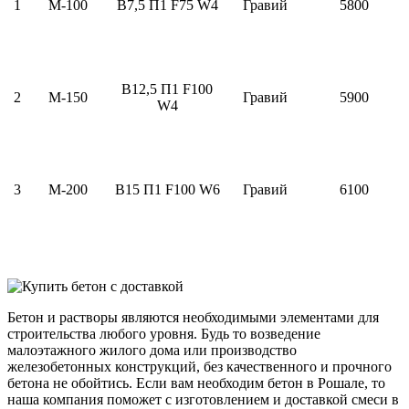
1
М-100
В7,5 П1 F75 W4
Гравий
5800
В12,5 П1 F100
2
М-150
Гравий
5900
W4
3
М-200
В15 П1 F100 W6
Гравий
6100
Бетон и растворы являются необходимыми элементами для
строительства любого уровня. Будь то возведение
малоэтажного жилого дома или производство
железобетонных конструкций, без качественного и прочного
бетона не обойтись. Если вам необходим бетон в Рошале, то
наша компания поможет с изготовлением и доставкой смеси в