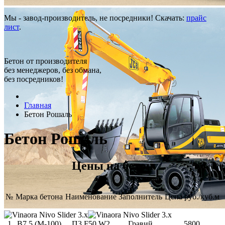
Мы - завод-производитель, не посредники! Скачать:
прайс
лист
.
Бетон от производителя
без менеджеров, без обмана,
без посредников!
Главная
Бетон Рошаль
Бетон Рошаль
Цены на бетон
№
Марка бетона
Наименование
Заполнитель
Цена руб./куб.м
1
В7,5 (М-100)
П3 F50 W2
Гравий
5800