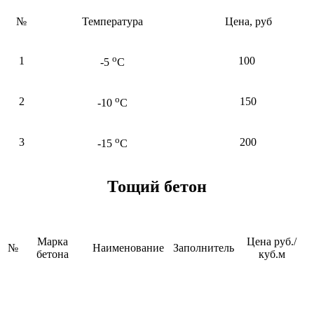
№
Температура
Цена, руб
о
1
100
-5
С
о
2
150
-10
С
о
3
200
-15
С
Тощий бетон
Марка
Цена руб./
№
Наименование
Заполнитель
бетона
куб.м