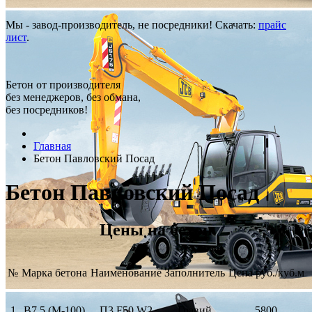
Мы - завод-производитель, не посредники! Скачать:
прайс
лист
.
Бетон от производителя
без менеджеров, без обмана,
без посредников!
Главная
Бетон Павловский Посад
Бетон Павловский Посад
Цены на бетон
№
Марка бетона
Наименование
Заполнитель
Цена руб./куб.м
1
В7,5 (М-100)
П3 F50 W2
Гравий
5800