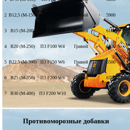
2
В12,5 (М-150)
П3 F75 W4
Гравий
5900
3
В15 (М-200)
П3 F100 W4
Гравий
6100
4
В20 (М-250)
П3 F100 W4
Гравий
6350
5
В22,5 (М-300)
П3 F150 W6
Гравий
6500
6
В25 (М-350)
П3 F200 W8
Гравий
6700
7
В30 (М-400)
П3 F200 W10
Гравий
7200
Противоморозные добавки