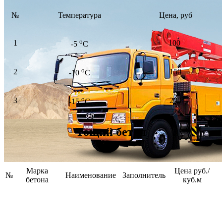
№
Температура
Цена, руб
о
1
100
-5
С
о
2
150
-10
С
о
3
200
-15
С
Тощий бетон
Марка
Цена руб./
№
Наименование
Заполнитель
бетона
куб.м