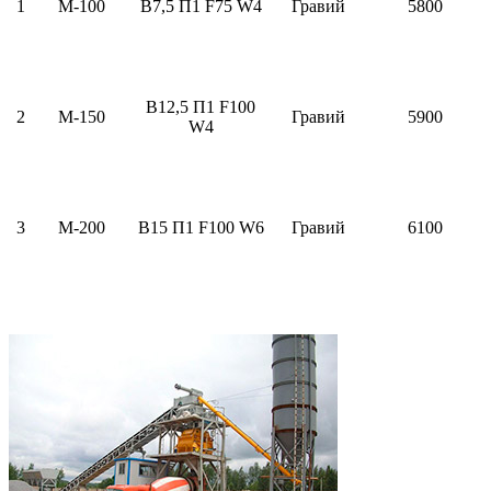
1
М-100
В7,5 П1 F75 W4
Гравий
5800
В12,5 П1 F100
2
М-150
Гравий
5900
W4
3
М-200
В15 П1 F100 W6
Гравий
6100