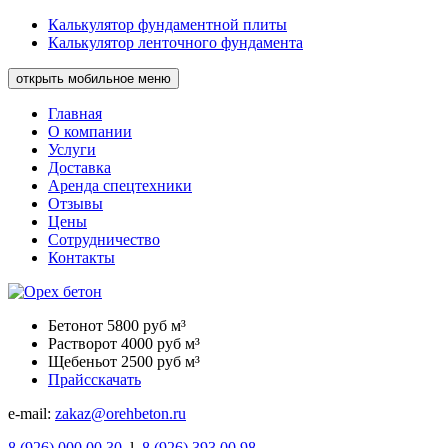
Калькулятор фундаментной плиты
Калькулятор ленточного фундамента
открыть мобильное меню
Главная
О компании
Услуги
Доставка
Аренда спецтехники
Отзывы
Цены
Сотрудничество
Контакты
Бетон
от 5800 руб м³
Раствор
от 4000 руб м³
Щебень
от 2500 руб м³
Прайс
скачать
e-mail:
zakaz@orehbeton.ru
8
(926)
000 00 30
l
8
(926)
393 00 98