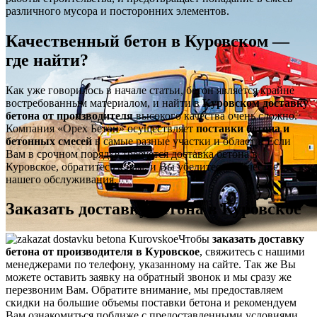
различного мусора и посторонних элементов.
Качественный бетон в Куровском —
где найти?
Как уже говорилось в начале статьи, бетон является крайне
востребованным материалом, и найти в
Куровском доставку
бетона от производителя
высокого качества очень сложно.
Компания «Орех Бетон» осуществляет
поставки бетона и
бетонных смесей
в самые разные участки и области. Если
Вам в срочном порядке требуется доставка бетона в
Куровское, обратитесь к нам, и Вы убедитесь в качестве
нашего обслуживания.
Заказать доставку бетона в Куровское
Чтобы
заказать доставку
бетона от производителя в Куровское
, свяжитесь с нашими
менеджерами по телефону, указанному на сайте. Так же Вы
можете оставить заявку на обратный звонок и мы сразу же
перезвоним Вам. Обратите внимание, мы предоставляем
скидки на большие объемы поставки бетона и рекомендуем
Вам ознакомиться поближе с предоставленными условиями.