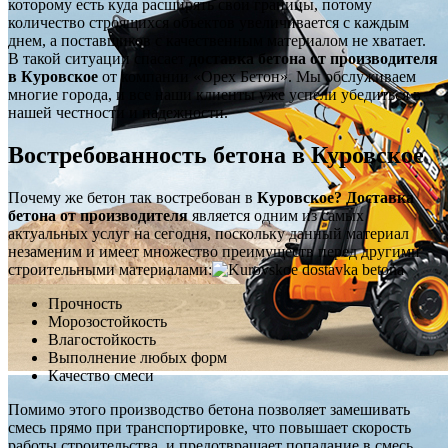
которому есть куда расширять свои границы, потому
количество строящихся объектов увеличивается с каждым
днем, а поставщиков с качественным материалом не хватает.
В такой ситуации спасает
доставка бетона от производителя
в Куровское
от компании «Орех Бетон». Мы обслуживаем
многие города, и все наши клиенты уже успели убедиться в
нашей честности и надежности.
Востребованность бетона в Куровское
Почему же бетон так востребован в
Куровское? Доставка
бетона от производителя
является одним из самых
актуальных услуг на сегодня, поскольку данный материал
незаменим и имеет множество преимуществ перед другими
строительными материалами:
Прочность
Морозостойкость
Влагостойкость
Выполнение любых форм
Качество смеси
Помимо этого производство бетона позволяет замешивать
смесь прямо при транспортировке, что повышает скорость
работы строительства, и предотвращает попадание в смесь