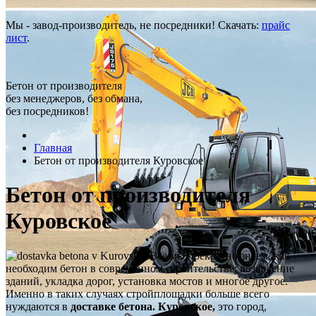
Мы - завод-производитель, не посредники! Скачать:
прайс
лист
.
Бетон от производителя
без менеджеров, без обмана,
без посредников!
Главная
Бетон от производителя Куровское
Бетон от производителя
Куровское
Все мы прекрасно знаем, как
необходим бетон в современном строительстве: возведение
зданий, укладка дорог, установка мостов и многое другое.
Именно в таких случаях стройплощадки больше всего
нуждаются в
доставке бетона. Куровское,
это город,