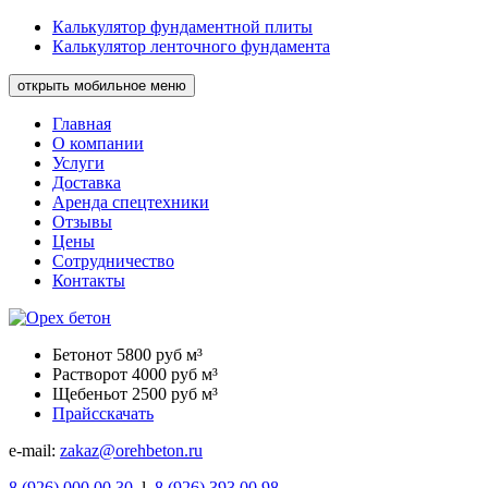
Калькулятор фундаментной плиты
Калькулятор ленточного фундамента
открыть мобильное меню
Главная
О компании
Услуги
Доставка
Аренда спецтехники
Отзывы
Цены
Сотрудничество
Контакты
Бетон
от 5800 руб м³
Раствор
от 4000 руб м³
Щебень
от 2500 руб м³
Прайс
скачать
e-mail:
zakaz@orehbeton.ru
8
(926)
000 00 30
l
8
(926)
393 00 98